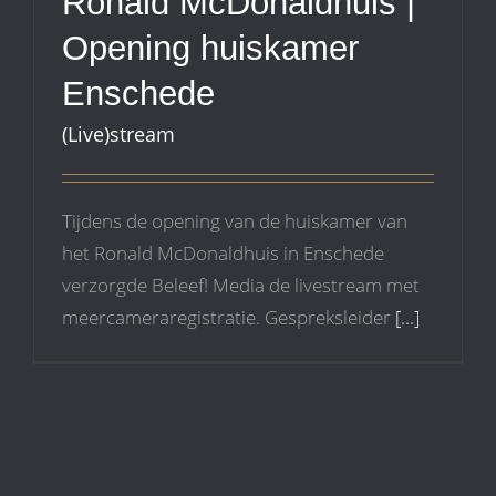
Ronald McDonaldhuis |
Opening huiskamer
Enschede
(Live)stream
Tijdens de opening van de huiskamer van
het Ronald McDonaldhuis in Enschede
verzorgde Beleef! Media de livestream met
meercameraregistratie. Gespreksleider
[...]