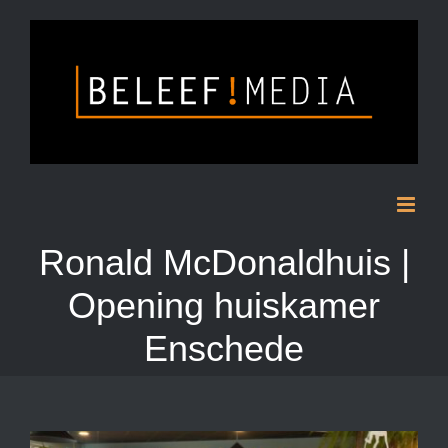
Skip
to
content
Ronald McDonaldhuis |
Opening huiskamer
Enschede
View