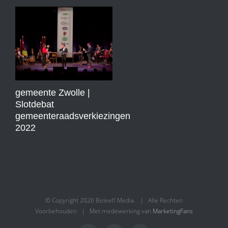
gemeente Zwolle |
Slotdebat
gemeenteraadsverkiezingen
2022
© Copyright
2026 Beleef! Media | Alle Rechten
Voorbehouden | Met medewerking van
MarketingFans