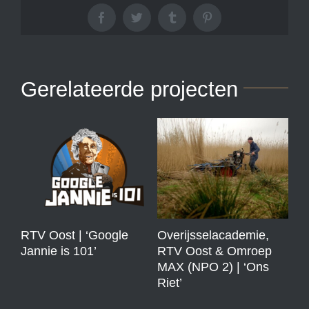
Facebook
Twitter
Tumblr
Pinterest
Gerelateerde projecten
RTV Oost | ‘Google
Overijsselacademie,
RT
Jannie is 101’
RTV Oost & Omroep
Ge
MAX (NPO 2) | ‘Ons
Riet’