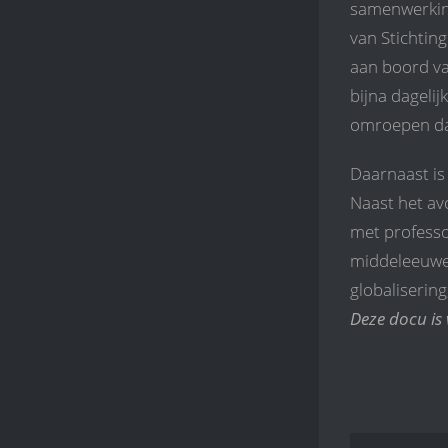
samenwerking
van Stichti
aan boord va
bijna dagelij
omroepen dat
Daarnaast is
Naast het av
met professo
middeleeuwen
globaliserin
Deze docu is