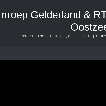
mroep Gelderland & RTV
Oostze
Home
/
Documentaire
,
Reportage
,
Serie
/
Omroep Gelderl