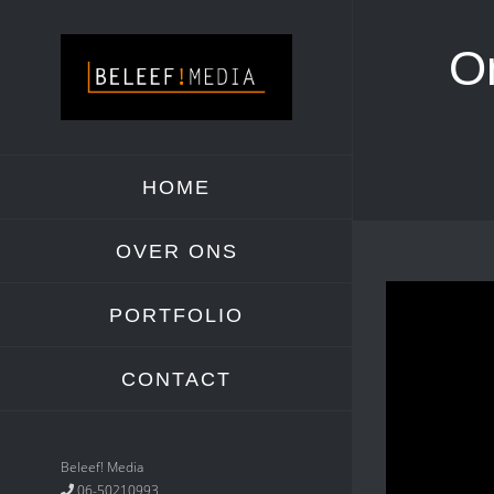
Skip
to
O
content
HOME
OVER ONS
PORTFOLIO
CONTACT
Beleef! Media
06-50210993