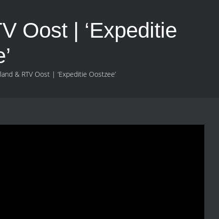
 Oost | ‘Expeditie
e’
and & RTV Oost | ‘Expeditie Oostzee’