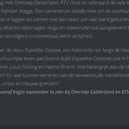
 met Omroep Gelderland, RTV Oost en uiteraard de vele bet
ng Kamper Kogge. Een cameraman reisde mee om de avontu
st te leggen en samen met een team aan wal werd geduren
ks diverse reportages, vlogs en videomateriaal aangeleverd b
 vervolgens crossmediaal werd verspreid.
 er de docu
Expeditie Oostzee, een historische reis langs de Ha
ontuurlijke leven aan boord duikt Expeditie Oostzee ook i
ren Louis Sicking en Hanno Brand. Hoe belangrijk was de H
? En wat kunnen we leren van dit eeuwenoude handelsnetw
g, crises en nieuwe grenzen?
 vanaf begin september te zien bij Omroep Gelderland en RTV