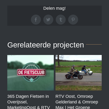
Delen mag!
Facebook
Twitter
Tumblr
Pinterest
Gerelateerde projecten
365 Dagen Fietsen in
RTV Oost, Omroep
RT
Overijssel,
Gelderland & Omroep
Ge
MarketingOost & RTV
Max | Het Groene