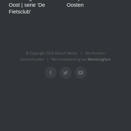
Oost | serie ‘De
Oosten
Fietsclub’
© Copyright
2026 Beleef! Media | Alle Rechten
Voorbehouden | Met medewerking van
MarketingFans
Facebook
Twitter
YouTube