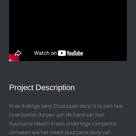
Project Description
In de 8-delige serie ‘Duurzaam dorp’ is te zien hoe
Overijsselse dorpen aan de hand van hun
duurzame ideeën in een onderlinge competitie
uitmaken wie het meest duurzame dorp van