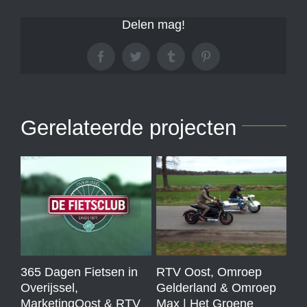
Delen mag!
Facebook
Twitter
Tumblr
Pinterest
Gerelateerde projecten
365 Dagen Fietsen in
RTV Oost, Omroep
RT
Overijssel,
Gelderland & Omroep
Ge
MarketingOost & RTV
Max | Het Groene