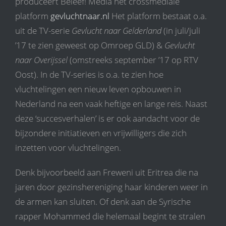
produceert Beleef! Media het crossmediale
platform
gevluchtnaar.nl
Het platform bestaat o.a.
uit de TV-serie
Gevlucht naar Gelderland
(in juli/juli
’17 te zien geweest op Omroep GLD) &
Gevlucht
naar Overijssel
(omstreeks september ’17 op RTV
Oost). In de TV-series is o.a. te zien hoe
vluchtelingen een nieuw leven opbouwen in
Nederland na een vaak heftige en lange reis. Naast
deze ‘succesverhalen’ is er ook aandacht voor de
bijzondere initiatieven en vrijwilligers die zich
inzetten voor vluchtelingen.
Denk bijvoorbeeld aan Freweni uit Eritrea die na
jaren door gezinshereniging haar kinderen weer in
de armen kan sluiten. Of denk aan de Syrische
rapper Mohammed die helemaal begint te stralen