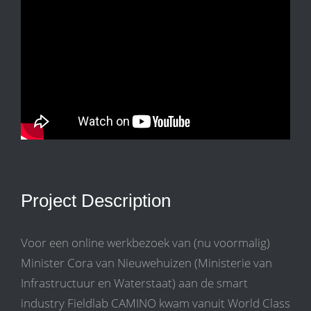
Project Description
Voor een online werkbezoek van (nu voormalig)
Minister Cora van Nieuwehuizen (Ministerie van
Infrastructuur en Waterstaat) aan de smart
industry Fieldlab CAMINO kwam vanuit World Class