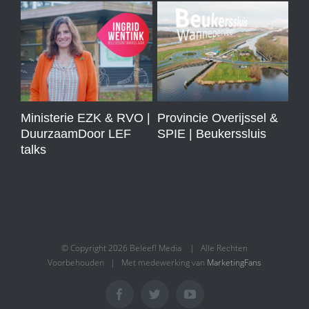
Ministerie EZK & RVO |
Provincie Overijssel &
Ho
DuurzaamDoor LEF
SPIE | Beukerssluis
Po
talks
Tra
Te
Cr
© Copyright
2026 Beleef! Media | Alle Rechten
Voorbehouden | Met medewerking van
MarketingFans
Facebook
Twitter
YouTube