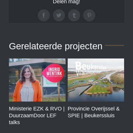
Delen mag!
Facebook
Twitter
Tumblr
Pinterest
Gerelateerde projecten
Ministerie EZK & RVO |
Provincie Overijssel &
Ho
DuurzaamDoor LEF
SPIE | Beukerssluis
Po
talks
Tra
Te