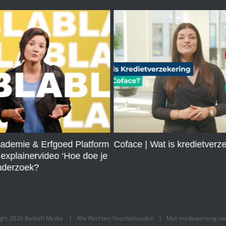
cademie & Erfgoed Platform
Coface | Wat is kredietverz
 explainervideo ‘Hoe doe je
onderzoek?
ght
2026 Beleef! Media | Alle Rechten Voorbehouden | Met medewerking va