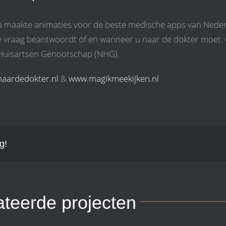
a maakte animaties voor de beste medische apps van Neder
e vraag beantwoordt óf en wanneer u naar de dokter moet
Huisartsen Genootschap (NHG).
aardedokter.nl
&
www.magikmeekijken.nl
g!
ateerde projecten