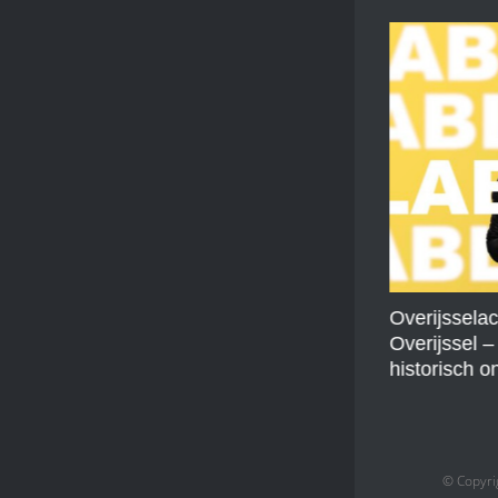
Gemeente Zwolle & Groningen |
Overijssela
Nieuwe Nederlanders
Overijssel –
historisch 
© Copyri