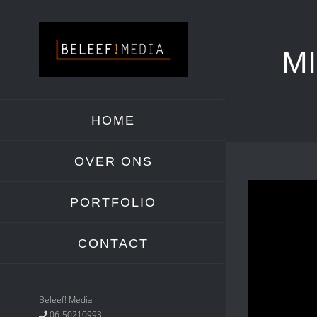
Skip
to
content
MI
HOME
OVER ONS
PORTFOLIO
CONTACT
Beleef! Media
06-50210993