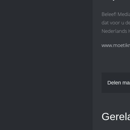
Beleef! Medi
dat voor u d
Nederlands 
www.moetikn
Delen ma
Gerel