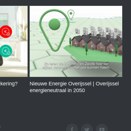
ekering?
Nieuwe Energie Overijssel | Overijssel
Co
energieneutraal in 2050
n