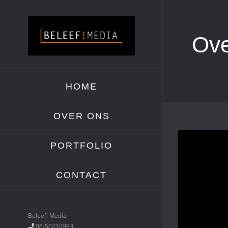
Skip
to
content
Ove
HOME
OVER ONS
PORTFOLIO
CONTACT
Beleef! Media
06-50210993