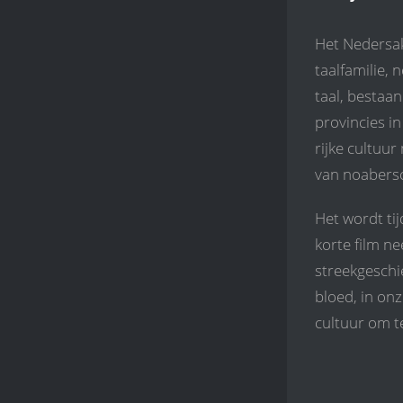
Het Nedersak
taalfamilie,
taal, bestaan
provincies in
rijke cultuur
van noabersc
Het wordt ti
korte film n
streekgeschi
bloed, in on
cultuur om t