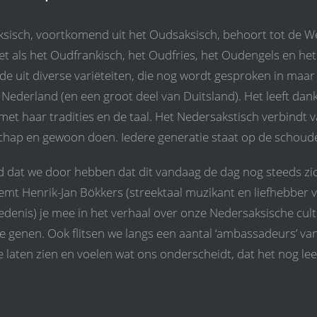
sisch, voortkomend uit het Oudsaksisch, behoort tot de 
 net als het Oudfrankisch, het Oudfries, het Oudengels en h
de uit diverse variëteiten, die nog wordt gesproken in maar 
 Nederland (en een groot deel van Duitsland). Het leeft dank
 met haar tradities en de taal. Het Nedersakstisch verbindt
hap en gewoon doen. Iedere generatie staat op de schoude
jd dat we door hebben dat dit vandaag de dag nog steeds zic
eemt Henrik-Jan Bökkers (streektaal muzikant en liefhebber v
edenis) je mee in het verhaal over onze Nedersaksische cultu
ze genen. Ook flitsen we langs een aantal ‘ambassadeurs’ v
e laten zien en voelen wat ons onderscheidt, dat het nog le