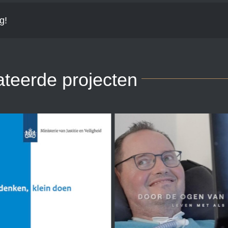
g!
ateerde projecten