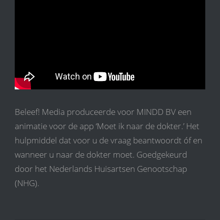
Beleef! Media produceerde voor MINDD BV een
animatie voor de app ‘Moet ik naar de dokter.’ Het
hulpmiddel dat voor u de vraag beantwoordt óf en
wanneer u naar de dokter moet. Goedgekeurd
door het Nederlands Huisartsen Genootschap
(NHG).