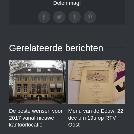
Delen mag!
Facebook
Twitter
Tumblr
Pinterest
Gerelateerde berichten
De beste wensen voor
Menu van de Eeuw: 22
Pol
2017 vanaf nieuwe
dec om 19u op RTV
mo
kantoorlocatie
Oost